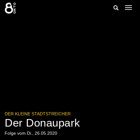
Zum
Suche
Navig
Inhalt
ein-/
springen
ein-/ausble
DER KLEINE STADTSTREICHER
Der Donaupark
Folge vom Di., 26.05.2020