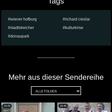
Tags
wiener hofburg
richard cieslar
stadtstreicher
kulturkrise
donaupark
Mehr aus dieser Sendereihe
16:05
18:46