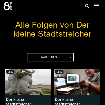
Zum
Suche
Navig
Inhalt
ein-/
springen
ein-/ausble
Alle Folgen von Der
kleine Stadtstreicher
Folgen
SORTIEREN
12:50
12:57
Der kleine
Der kleine
Stadtstreicher
Stadtstreicher