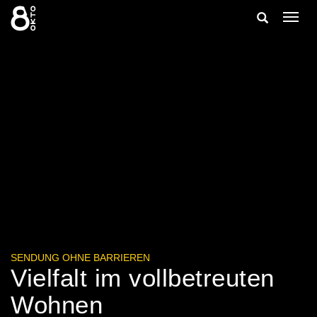
Zum
Suche
Navig
Inhalt
ein-/
springen
ein-/ausble
SENDUNG OHNE BARRIEREN
Vielfalt im vollbetreuten
Wohnen