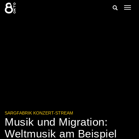
Zum
Suche
Navig
Inhalt
ein-/
springen
ein-/ausble
SARGFABRIK KONZERT-STREAM
Musik und Migration:
Weltmusik am Beispiel