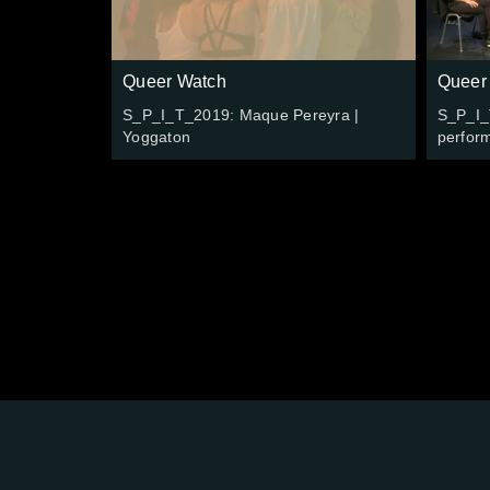
Queer Watch
Queer
S_P_I_T_2019: Maque Pereyra |
S_P_I_
Yoggaton
perfor