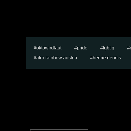
oktowirdlaut
pride
lgbtiq
afro rainbow austria
henrie dennis