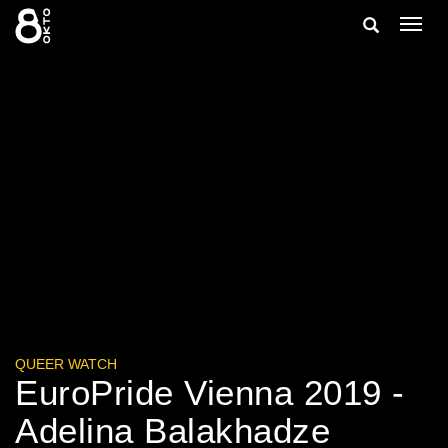
Zum
Suche
Navig
Inhalt
ein-/
springen
ein-/ausble
QUEER WATCH
EuroPride Vienna 2019 -
Adelina Balakhadze