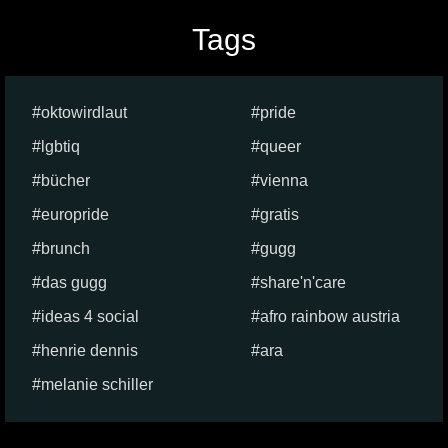
Tags
oktowirdlaut
pride
lgbtiq
queer
bücher
vienna
europride
gratis
brunch
gugg
das gugg
share'n'care
ideas 4 social
afro rainbow austria
henrie dennis
ara
melanie schiller