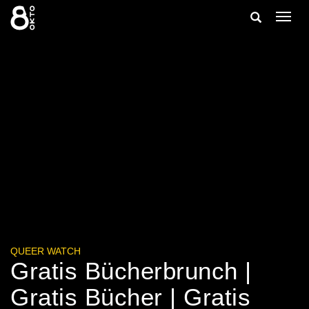
Zum
Suche
Navig
Inhalt
ein-/
springen
ein-/ausble
QUEER WATCH
Gratis Bücherbrunch |
Gratis Bücher | Gratis