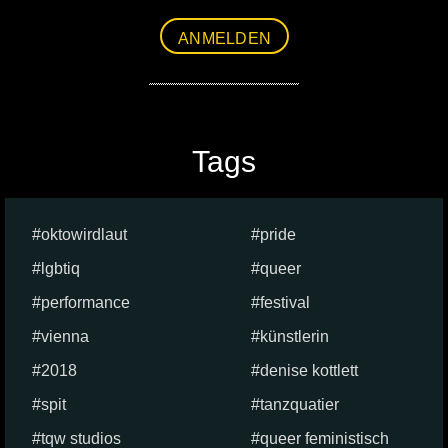
ANMELDEN
Tags
oktowirdlaut
pride
lgbtiq
queer
performance
festival
vienna
künstlerin
2018
denise kottlett
spit
tanzquatier
tqw studios
queer feministisch