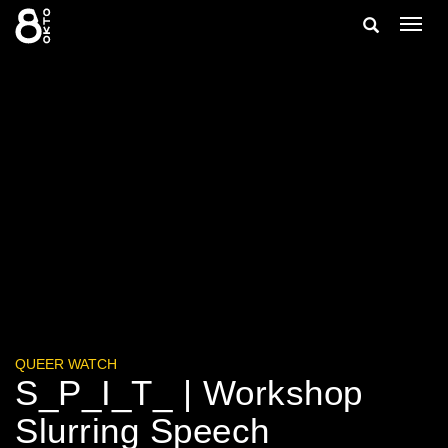
Zum
Suche
Navig
Inhalt
ein-/
springen
ein-/ausble
QUEER WATCH
S_P_I_T_ | Workshop
Slurring Speech