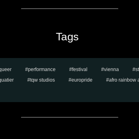
Tags
queer
performance
festival
vienna
s
quatier
tqw studios
europride
afro rainbow 