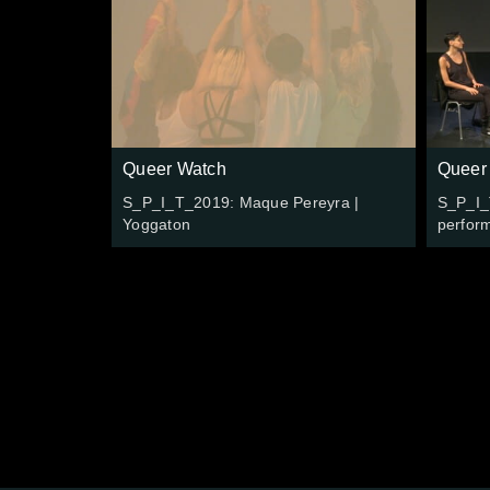
Queer Watch
Queer
S_P_I_T_2019: Maque Pereyra |
S_P_I_
Yoggaton
perfor