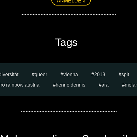
ANMELDEN
Tags
diversität
queer
vienna
2018
spit
fro rainbow austria
henrie dennis
ara
melan