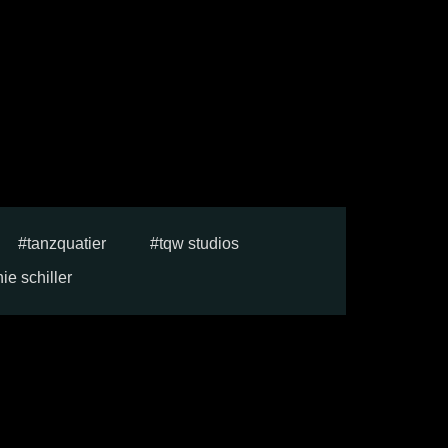
tanzquatier
tqw studios
ie schiller