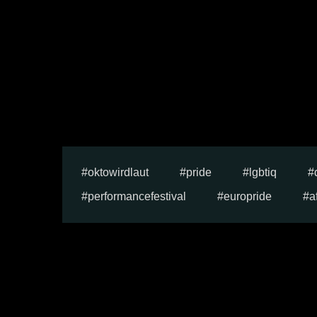
oktowirdlaut
pride
lgbtiq
performancefestival
europride
a