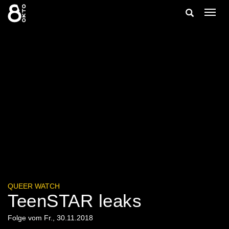
Zum
Suche
Navig
Inhalt
ein-/
springen
ein-/ausble
QUEER WATCH
TeenSTAR leaks
Folge vom Fr., 30.11.2018