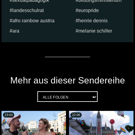
sexualpädagogik
bildungsministerium
landesschulrat
europride
afro rainbow austria
henrie dennis
ara
melanie schiller
Mehr aus dieser Sendereihe
23:04
22:06