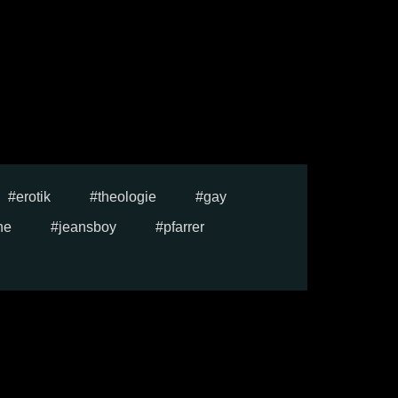
erotik
theologie
gay
he
jeansboy
pfarrer