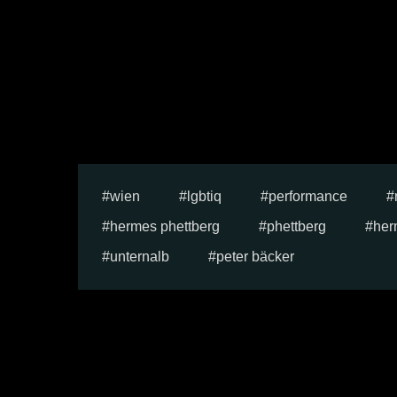
wien
lgbtiq
performance
hermes phettberg
phettberg
her
unternalb
peter bäcker