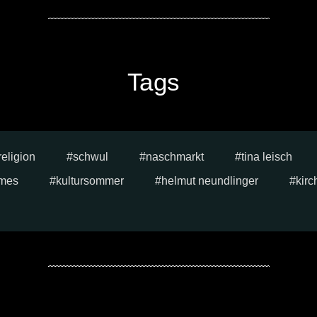
Tags
religion
schwul
naschmarkt
tina leisch
mes
kultursommer
helmut neundlinger
kirc