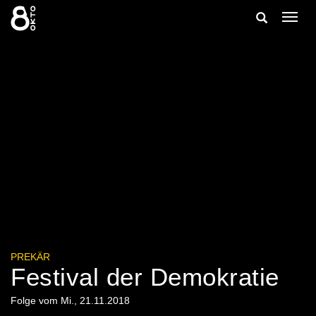
Zum
Suche
Navig
Inhalt
ein-/
springen
ein-/ausble
PREKÄR
Festival der Demokratie
Folge vom Mi., 21.11.2018