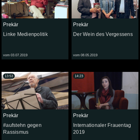
Prekär
Prekär
Linke Medienpolitik
Der Wein des Vergessens
vom 03.07.2019
vom 08.05.2019
13:53
14:23
Prekär
Prekär
#aufstehn gegen
Internationaler Frauentag
Rassismus
2019