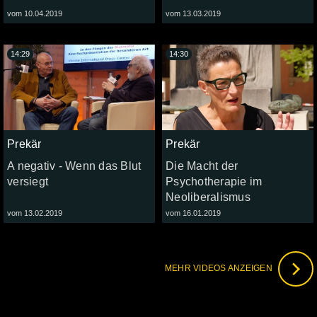
vom 10.04.2019
vom 13.03.2019
14:29
14:30
Prekär
Prekär
A negativ - Wenn das Blut
Die Macht der
versiegt
Psychotherapie im
Neoliberalismus
vom 13.02.2019
vom 16.01.2019
MEHR VIDEOS ANZEIGEN