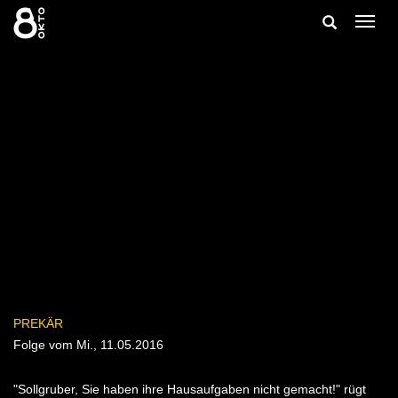
Zum
Suche
Navig
Inhalt
ein-/
springen
ein-/ausble
PREKÄR
Folge vom Mi., 11.05.2016
"Sollgruber, Sie haben ihre Hausaufgaben nicht gemacht!" rügt