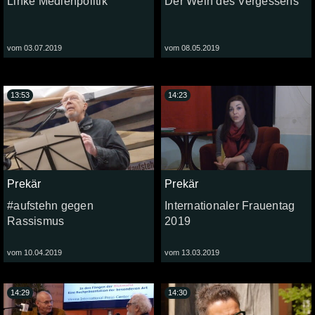
Linke Medienpolitik
Der Wein des Vergessens
vom 03.07.2019
vom 08.05.2019
13:53
14:23
Prekär
Prekär
#aufstehn gegen
Internationaler Frauentag
Rassismus
2019
vom 10.04.2019
vom 13.03.2019
14:29
14:30