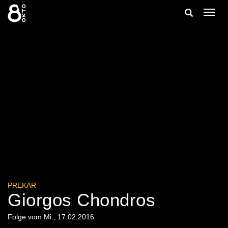
Zum
Suche
Navig
Inhalt
ein-/
springen
ein-/ausble
PREKÄR
Giorgos Chondros
Folge vom Mi., 17.02.2016