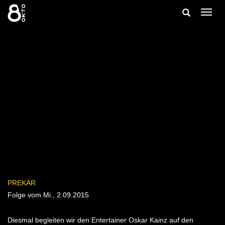
Zum
Suche
Navig
Inhalt
ein-/
springen
ein-/ausble
PREKÄR
Folge vom Mi., 2.09.2015
Diesmal begleiten wir den Entertainer Oskar Kainz auf den