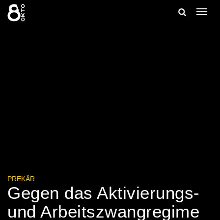
Zum
Suche
Navig
Inhalt
ein-/
springen
ein-/ausble
PREKÄR
Gegen das Aktivierungs-
und Arbeitszwangregime