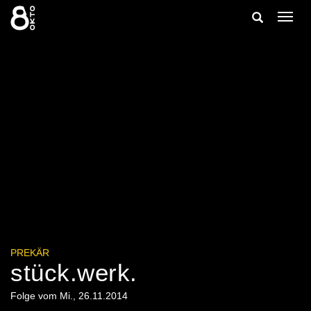
Zum
Suche
Navig
Inhalt
ein-/
springen
ein-/ausble
PREKÄR
stück.werk.
Folge vom Mi., 26.11.2014