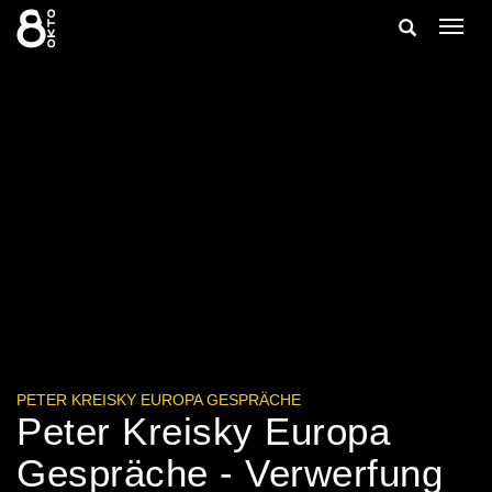
Zum
Suche
Navig
Inhalt
ein-/
springen
ein-/ausble
PETER KREISKY EUROPA GESPRÄCHE
Peter Kreisky Europa
Gespräche - Verwerfung