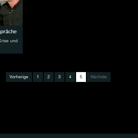
spräche
Krise und
Vorherige
1
2
3
4
5
Nächste