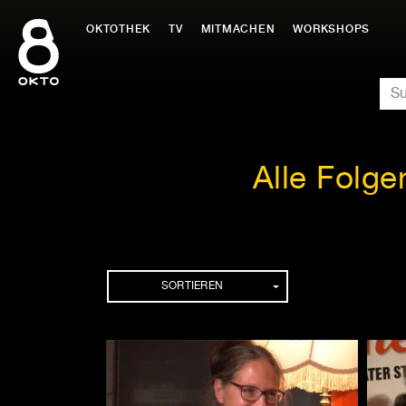
Zum
Inhalt
OKTOTHEK
TV
MITMACHEN
WORKSHOPS
springen
SU
Alle Folg
Folgen
SORTIEREN