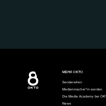
FOLGE
UNS
AUF:
MEHR OKTO
Sendereihen
Medienmacher*in werden
Die Media Academy bei O
News