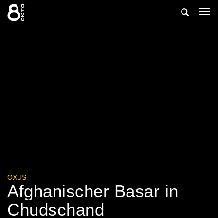
Zum
Suche
Navi
Inhalt
ein-
springen
ein-/ausbl
OXUS
Afghanischer Basar in
Chudschand