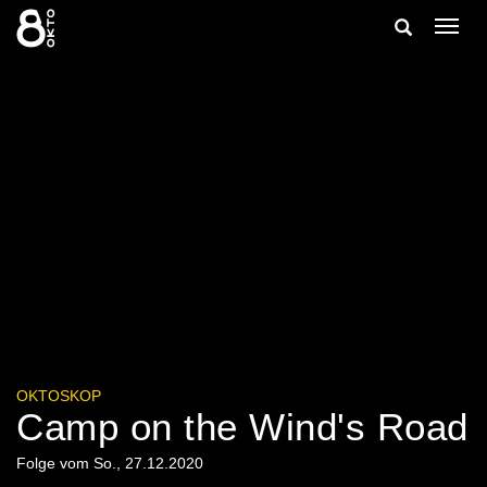
Zum
Suche
Navig
Inhalt
ein-/
springen
ein-/ausble
OKTOSKOP
Camp on the Wind's Road
Folge vom So., 27.12.2020