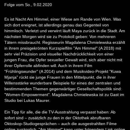
Folge vom So., 9.02.2020
Es ist Nacht Am Himmel, einer Wiese am Rande von Wien. Was
sich dort ereignet, ist allerdings genau das Gegenteil von
himmlisch. Verletzt und verwirrt läuft Maya zurück in die Stadt. Am
nächsten Morgen wird sie zu Protokoll geben: Von mehreren
Tätern missbraucht. Regisseurin Magdalena Chmielewska erzählt
in ihrem preisgekrönten Kurzspielfilm "Am Himmel" (A 2018) mit
sehr viel Präzision und visueller Nachdrücklichkeit von einer
jungen Frau, die Opfer sexueller Gewalt wird, sich aber nicht mit
ihrer Opferrolle abfinden will. Auch in ihrem Film
"Frühlingswunder" (A 2014) und dem Musikvideo-Projekt "Kuwa
Mjanja" rückt sie junge Frauen in den Mittelpunkt, die in ihrer
Willensstärke wunderbare Beispiele für eines der zentralen und
bestimmenden Themen gegenwärtiger Gesellschaftspolitik sind:
"Women-Empowerment". Magdalena Chmielewska ist zu Gast im
Studio bei Lukas Maurer.
Ein Tipp für alle, die die TV-Ausstrahlung verpasst haben: Ab
sofort sind – zusätzlich zu den in der Oktothek abrufbaren
Oktoskop-Studiogesprächen – auch die ausgestrahlten Filme
online zugänglich. "Am Himmel" kann unter folgendem Link online