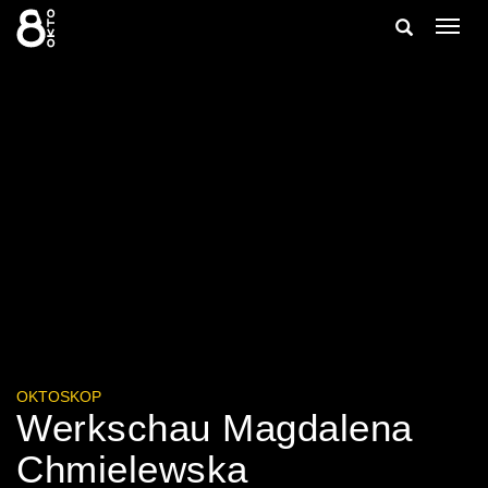
Zum
Suche
Navig
Inhalt
ein-/
springen
ein-/ausble
OKTOSKOP
Werkschau Magdalena
Chmielewska