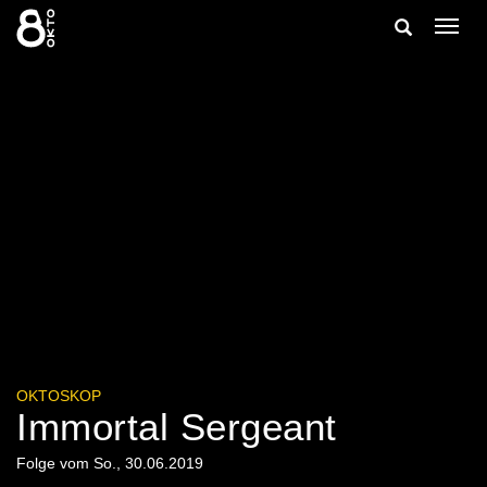
Zum
Suche
Navig
Inhalt
ein-/
springen
ein-/ausble
OKTOSKOP
Immortal Sergeant
Folge vom So., 30.06.2019