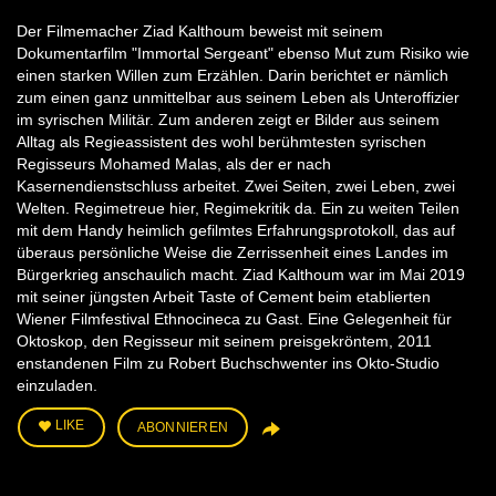
Der Filmemacher Ziad Kalthoum beweist mit seinem
Dokumentarfilm "Immortal Sergeant" ebenso Mut zum Risiko wie
einen starken Willen zum Erzählen. Darin berichtet er nämlich
zum einen ganz unmittelbar aus seinem Leben als Unteroffizier
im syrischen Militär. Zum anderen zeigt er Bilder aus seinem
Alltag als Regieassistent des wohl berühmtesten syrischen
Regisseurs Mohamed Malas, als der er nach
Kasernendienstschluss arbeitet. Zwei Seiten, zwei Leben, zwei
Welten. Regimetreue hier, Regimekritik da. Ein zu weiten Teilen
mit dem Handy heimlich gefilmtes Erfahrungsprotokoll, das auf
überaus persönliche Weise die Zerrissenheit eines Landes im
Bürgerkrieg anschaulich macht. Ziad Kalthoum war im Mai 2019
mit seiner jüngsten Arbeit Taste of Cement beim etablierten
Wiener Filmfestival Ethnocineca zu Gast. Eine Gelegenheit für
Oktoskop, den Regisseur mit seinem preisgekröntem, 2011
enstandenen Film zu Robert Buchschwenter ins Okto-Studio
einzuladen.
LIKE
ABONNIEREN