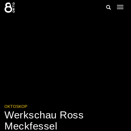
Zum
Suche
Navig
Inhalt
ein-/
springen
ein-/ausble
OKTOSKOP
Werkschau Ross
Meckfessel