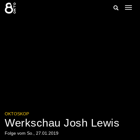
Zum
Suche
Navig
Inhalt
ein-/
springen
ein-/ausble
OKTOSKOP
Werkschau Josh Lewis
Folge vom So., 27.01.2019