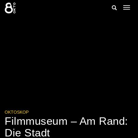
Zum
Suche
Navig
Inhalt
ein-/
springen
ein-/ausble
OKTOSKOP
Filmmuseum – Am Rand:
Die Stadt