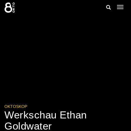
Zum
Suche
Navig
Inhalt
ein-/
springen
ein-/ausble
OKTOSKOP
Werkschau Ethan
Goldwater