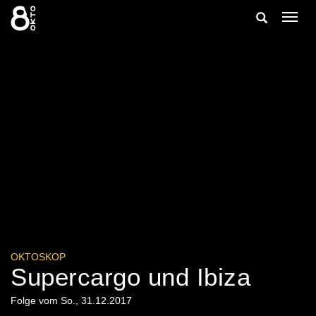
Zum
Suche
Navig
Inhalt
ein-/
springen
ein-/ausble
OKTOSKOP
Supercargo und Ibiza
Folge vom So., 31.12.2017