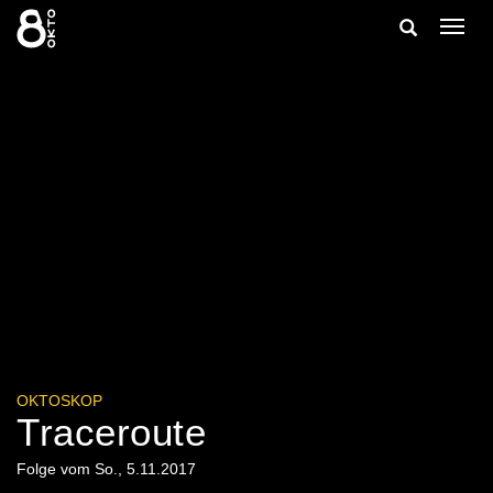
Zum
Suche
Navig
Inhalt
ein-/
springen
ein-/ausble
OKTOSKOP
Traceroute
Folge vom So., 5.11.2017