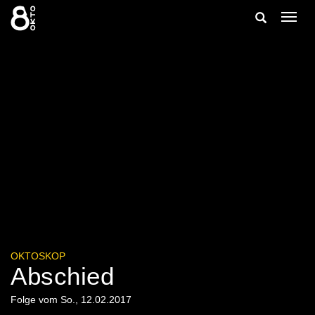
Zum
Suche
Navig
Inhalt
ein-/
springen
ein-/ausble
OKTOSKOP
Abschied
Folge vom So., 12.02.2017