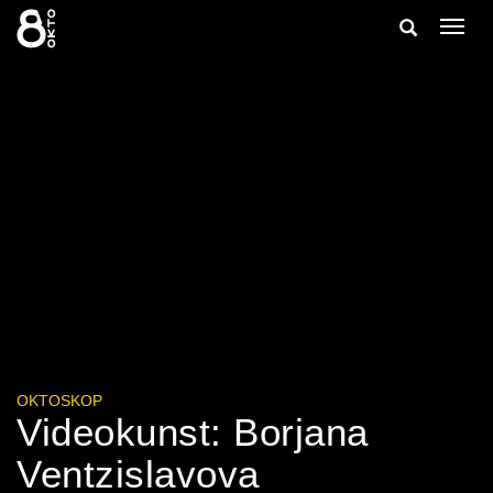
Zum
Suche
Navig
Inhalt
ein-/
springen
ein-/ausble
OKTOSKOP
Videokunst: Borjana
Ventzislavova