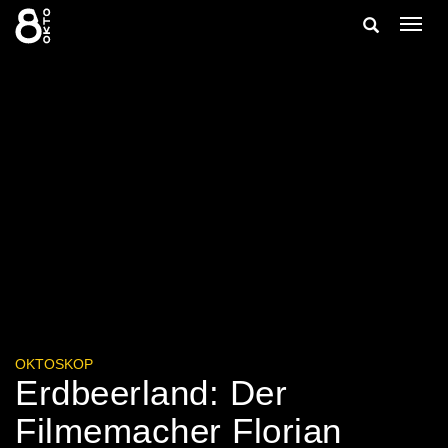
Zum
Suche
Navig
Inhalt
ein-/
springen
ein-/ausble
OKTOSKOP
Erdbeerland: Der
Filmemacher Florian