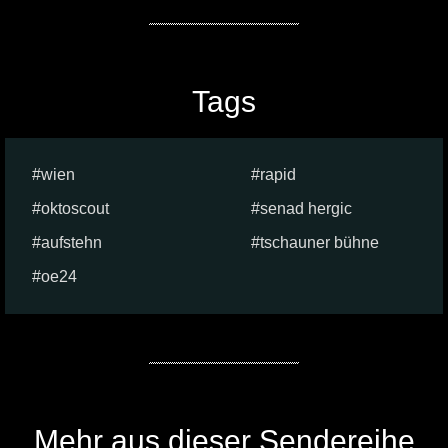
Tags
wien
rapid
oktoscout
senad hergic
aufstehn
tschauner bühne
oe24
Mehr aus dieser Sendereihe