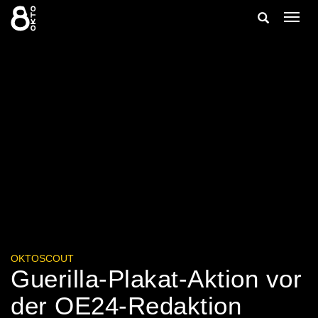
Zum
Suche
Navig
Inhalt
ein-/
springen
ein-/ausble
OKTOSCOUT
Guerilla-Plakat-Aktion vor
der OE24-Redaktion