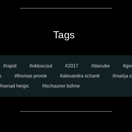
Tags
rapid
oktoscout
2017
danube
go
s
thomas prorok
alexandra schantl
marija s
senad hergic
tschauner bühne