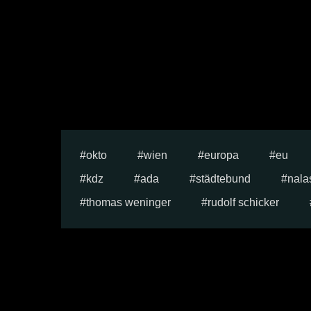
okto
wien
europa
eu
kdz
ada
städtebund
nala
thomas weninger
rudolf schicker