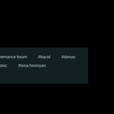
vernance forum
bacid
donau
osic
lena hovivyan