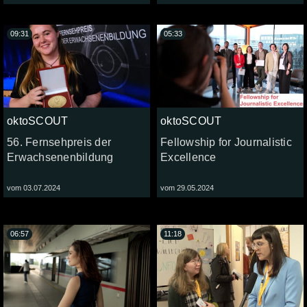
09:31
05:33
oktoSCOUT
oktoSCOUT
56. Fernsehpreis der
Fellowship for Journalistic
Erwachsenenbildung
Excellence
vom 03.07.2024
vom 29.05.2024
06:57
11:18