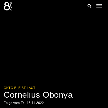
Zum
Suche
Navig
Inhalt
ein-/
springen
ein-/ausble
OKTO BLEIBT LAUT
Cornelius Obonya
Folge vom Fr., 18.11.2022