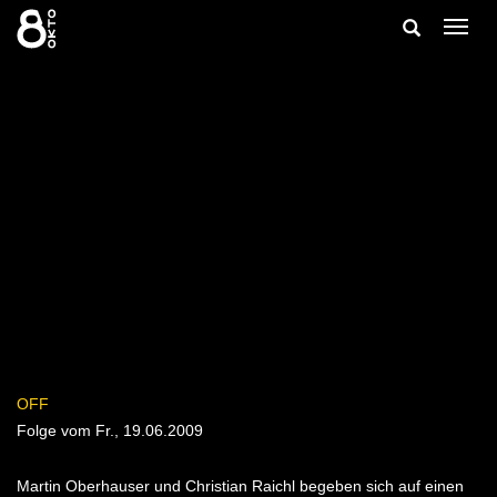
Zum
Suche
Navig
Inhalt
ein-/
springen
ein-/ausble
OFF
Folge vom Fr., 19.06.2009
Martin Oberhauser und Christian Raichl begeben sich auf einen