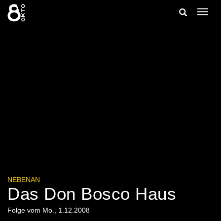
Zum
Suche
Navig
Inhalt
ein-/
springen
ein-/ausble
NEBENAN
Das Don Bosco Haus
Folge vom Mo., 1.12.2008