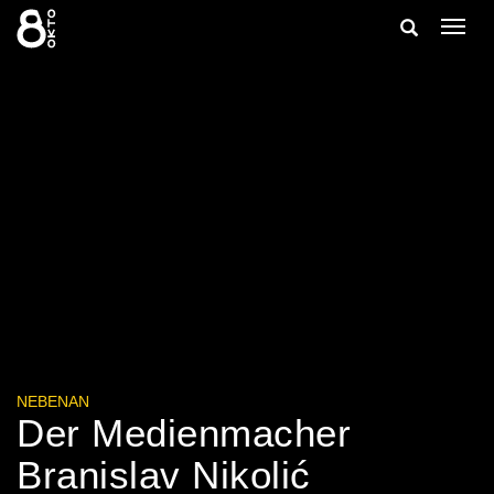
Zum
Suche
Navig
Inhalt
ein-/
springen
ein-/ausble
NEBENAN
Der Medienmacher
Branislav Nikolić