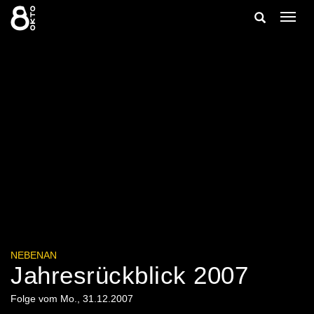
Zum
Suche
Navig
Inhalt
ein-/
springen
ein-/ausble
NEBENAN
Jahresrückblick 2007
Folge vom Mo., 31.12.2007