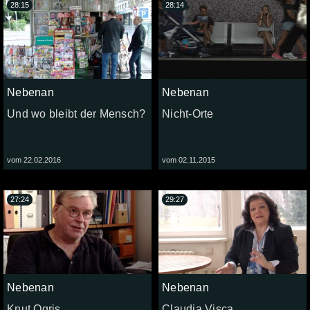
28:15
28:14
Nebenan
Nebenan
Und wo bleibt der Mensch?
Nicht-Orte
vom 22.02.2016
vom 02.11.2015
27:24
29:27
Nebenan
Nebenan
Knut Ogris
Claudia Visca