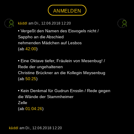
ANMELDEN
käddl
am
Di., 12.06.2018 12:20
• Vergeßt den Namen des Eisvogels nicht /
Sappho an die Abschied
nehmenden Mädchen auf Lesbos
(ab
42:00
)
• Eine Oktave tiefer, Fräulein von Mesenbug! /
Rede der ungehaltenen
Christine Brückner an die Kollegin Meysenbug
(ab
50:25
)
• Kein Denkmal für Gudrun Ensslin / Rede gegen
die Wände der Stammheimer
Zelle
(ab
01:04:26
)
käddl
am
Di., 12.06.2018 12:20