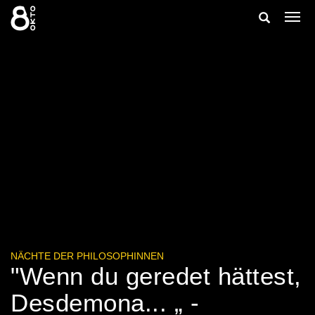
Zum
Suche
Navi
Inhalt
ein-
springen
ein-/ausbl
NÄCHTE DER PHILOSOPHINNEN
"Wenn du geredet hättest,
Desdemona... „ -