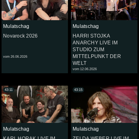
Mulatschag
Mulatschag
Novarock 2026
HARRI STOJKA
ANARCHY LIVE IM
STUDIO ZUM
MITTELPUNKT DER
vom 26.06.2026
WELT
vom 12.06.2026
43:11
43:15
Mulatschag
Mulatschag
KARL HORAK LIVE IM
ZELDA WEBER LIVE IM