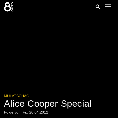
Zum
Suche
Navig
Inhalt
ein-/
springen
ein-/ausble
MULATSCHAG
Alice Cooper Special
Folge vom Fr., 20.04.2012