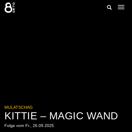
Zum
Suche
Navig
Inhalt
ein-/
springen
ein-/ausble
MULATSCHAG
KITTIE – MAGIC WAND
Folge vom Fr., 26.09.2025