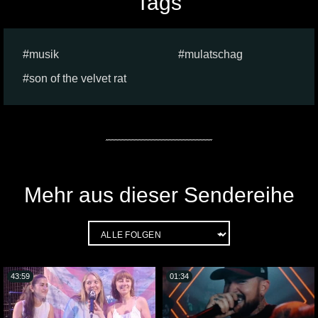
Tags
musik
mulatschag
son of the velvet rat
Mehr aus dieser Sendereihe
43:59
01:34