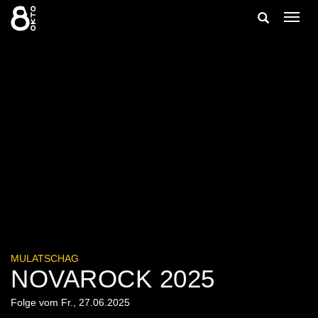
Zum
Suche
Navig
Inhalt
ein-/
springen
ein-/ausble
MULATSCHAG
NOVAROCK 2025
Folge vom Fr., 27.06.2025