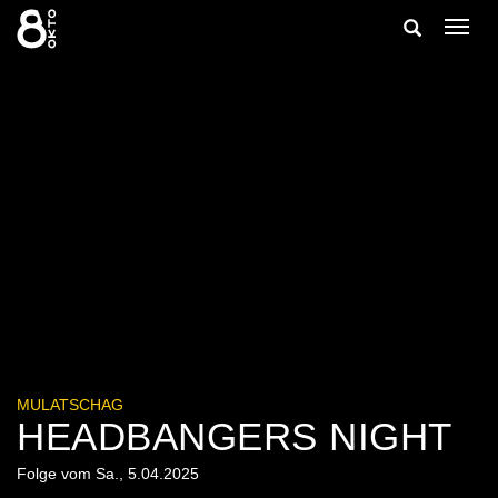
Zum
Suche
Navig
Inhalt
ein-/
springen
ein-/ausble
MULATSCHAG
HEADBANGERS NIGHT
Folge vom Sa., 5.04.2025