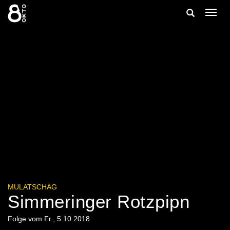
Zum
Suche
Navig
Inhalt
ein-/
springen
ein-/ausble
MULATSCHAG
Simmeringer Rotzpipn
Folge vom Fr., 5.10.2018