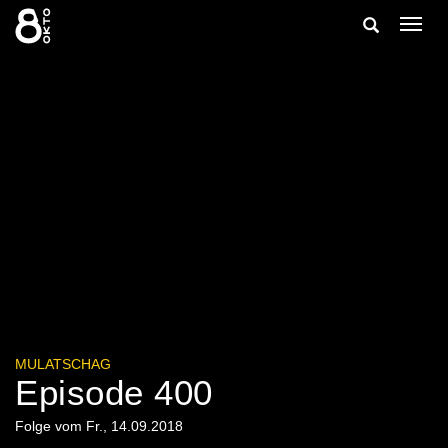
Zum
Suche
Navig
Inhalt
ein-/
springen
ein-/ausble
MULATSCHAG
Episode 400
Folge vom Fr., 14.09.2018