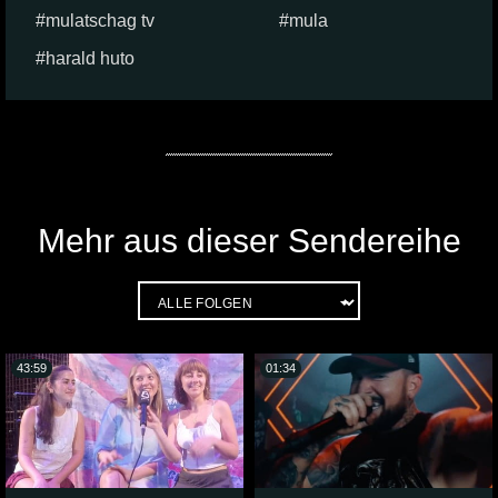
mulatschag tv
mula
harald huto
Mehr aus dieser Sendereihe
43:59
01:34