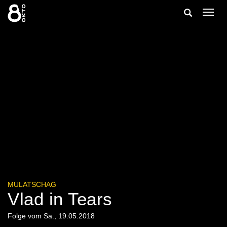
Zum
Suche
Navig
Inhalt
ein-/
springen
ein-/ausble
MULATSCHAG
Vlad in Tears
Folge vom Sa., 19.05.2018