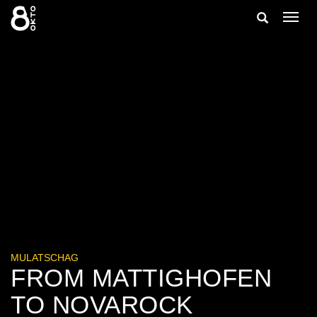
Zum
Suche
Navig
Inhalt
ein-/
springen
ein-/ausble
MULATSCHAG
FROM MATTIGHOFEN
TO NOVAROCK